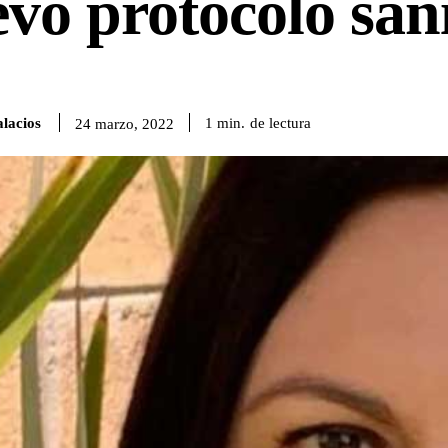
vo protocolo san
lacios
de lectura
1
min.
24 marzo, 2022