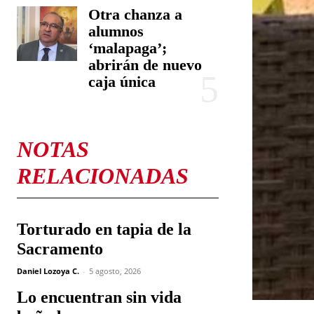
Otra chanza a
alumnos
‘malapaga’;
abrirán de nuevo
caja única
NOTAS
RELACIONADAS
Torturado en tapia de la
Sacramento
Daniel Lozoya C.
-
5 agosto, 2026
Lo encuentran sin vida