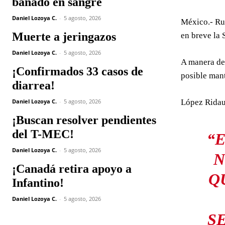
bañado en sangre
Daniel Lozoya C.
-
5 agosto, 2026
México.- Ru
Muerte a jeringazos
en breve la 
Daniel Lozoya C.
-
5 agosto, 2026
A manera de 
¡Confirmados 33 casos de
posible mant
diarrea!
Daniel Lozoya C.
-
5 agosto, 2026
López Ridau
¡Buscan resolver pendientes
del T-MEC!
“
Daniel Lozoya C.
-
5 agosto, 2026
N
¡Canadá retira apoyo a
Q
Infantino!
Daniel Lozoya C.
-
5 agosto, 2026
S