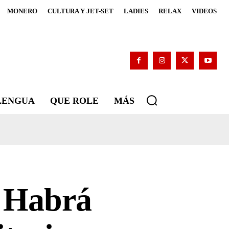
MONERO
CULTURA Y JET-SET
LADIES
RELAX
VIDEOS
 LENGUA
QUE ROLE
MÁS
? Habrá