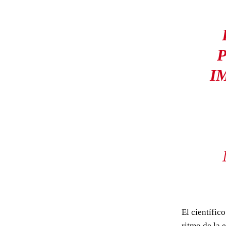
I
El científic
ritmo de la 