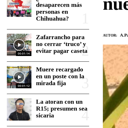
nue
desaparecen más
personas en
Chihuahua?
A.Pa
AUTOR:
Zafarrancho para
no cerrar ‘truco’ y
evitar pagar caseta
00:01:14
Muere recargado
en un poste con la
mirada fija
00:01:12
La atoran con un
R15; presumen sea
sicaria