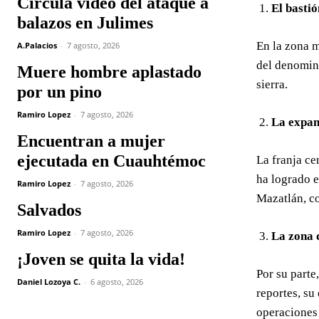
Circula video del ataque a
El basti
balazos en Julimes
En la zona 
A.Palacios
-
7 agosto, 2026
del denomina
Muere hombre aplastado
sierra.
por un pino
Ramiro Lopez
-
7 agosto, 2026
La expan
Encuentran a mujer
ejecutada en Cuauhtémoc
La franja ce
ha logrado e
Ramiro Lopez
-
7 agosto, 2026
Mazatlán, co
Salvados
Ramiro Lopez
-
7 agosto, 2026
La zona 
¡Joven se quita la vida!
Por su parte
Daniel Lozoya C.
-
6 agosto, 2026
reportes, su
operaciones 