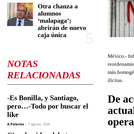
Otra chanza a
alumnos
‘malapaga’;
abrirán de nuevo
caja única
México.- Inf
NOTAS
reordenamien
más homogéne
RELACIONADAS
ilícitas.
De ac
-Es Bonilla, y Santiago,
pero…-Todo por buscar el
actua
like
opera
A.Palacios
-
7 agosto, 2026