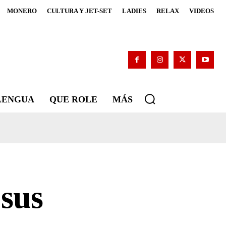
MONERO
CULTURA Y JET-SET
LADIES
RELAX
VIDEOS
 LENGUA
QUE ROLE
MÁS
 sus