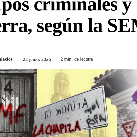
pos criminales y
erra, según la 
lacios
de lectura
2
min.
22 junio, 2026