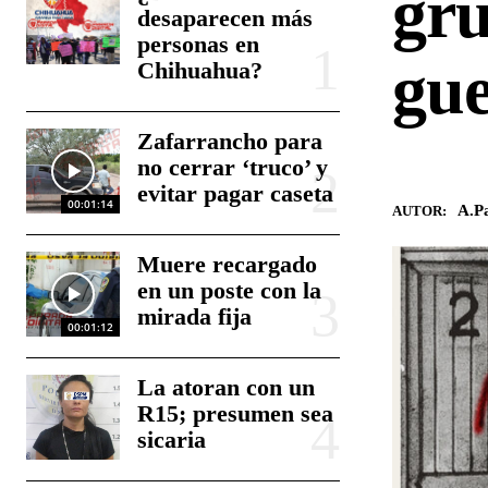
gru
desaparecen más
personas en
gu
Chihuahua?
Zafarrancho para
no cerrar ‘truco’ y
evitar pagar caseta
00:01:14
A.Pa
AUTOR:
Muere recargado
en un poste con la
mirada fija
00:01:12
La atoran con un
R15; presumen sea
sicaria