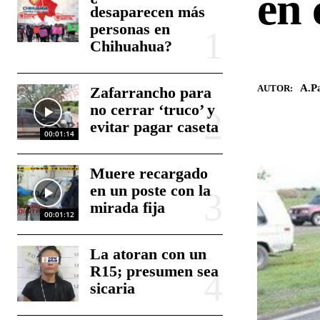
en 
desaparecen más
personas en
Chihuahua?
A.Pa
AUTOR:
Zafarrancho para
no cerrar ‘truco’ y
evitar pagar caseta
00:01:14
Muere recargado
en un poste con la
mirada fija
00:01:12
La atoran con un
R15; presumen sea
sicaria