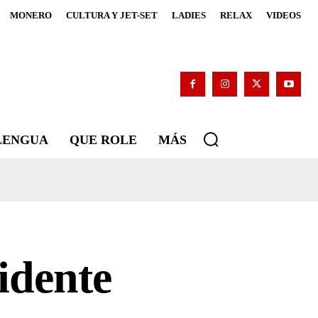
MONERO
CULTURA Y JET-SET
LADIES
RELAX
VIDEOS
 LENGUA
QUE ROLE
MÁS
idente