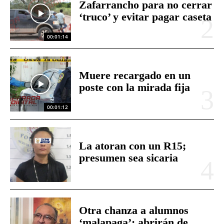
Zafarrancho para no cerrar
‘truco’ y evitar pagar caseta
00:01:14
Muere recargado en un
poste con la mirada fija
00:01:12
La atoran con un R15;
presumen sea sicaria
Otra chanza a alumnos
‘malapaga’; abrirán de