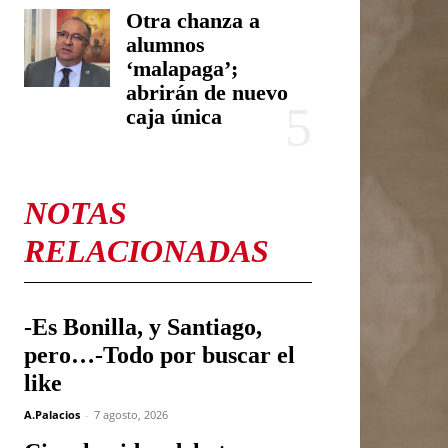
Otra chanza a
alumnos
‘malapaga’;
abrirán de nuevo
caja única
NOTAS
RELACIONADAS
-Es Bonilla, y Santiago,
pero…-Todo por buscar el
like
A.Palacios
-
7 agosto, 2026