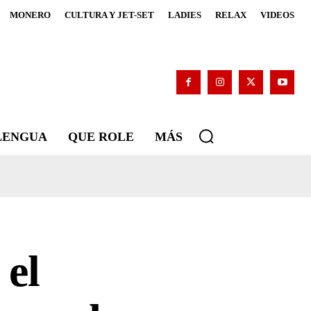
MONERO
CULTURA Y JET-SET
LADIES
RELAX
VIDEOS
 LENGUA
QUE ROLE
MÁS
el