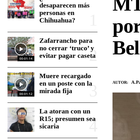
MT
desaparecen más
personas en
por
Chihuahua?
Zafarrancho para
Bel
no cerrar ‘truco’ y
evitar pagar caseta
00:01:14
Muere recargado
en un poste con la
A.Pa
AUTOR:
mirada fija
00:01:12
La atoran con un
R15; presumen sea
sicaria