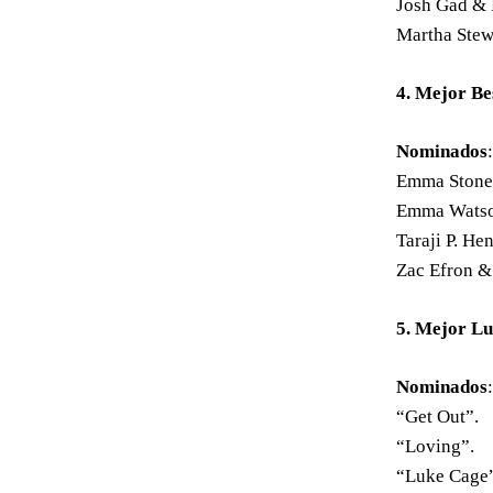
Josh Gad & 
Martha Stew
4. Mejor B
Nominados
:
Emma Stone
Emma Watson
Taraji P. H
Zac Efron 
5. Mejor Lu
Nominados
:
“Get Out”.
“Loving”.
“Luke Cage”