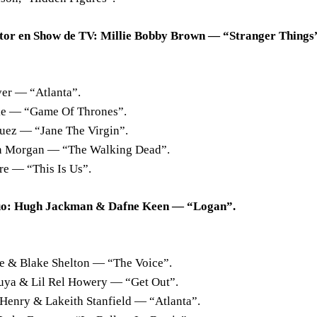
tor en Show de TV: Millie Bobby Brown — “Stranger Things
:
er — “Atlanta”.
ke — “Game Of Thrones”.
uez — “Jane The Virgin”.
n Morgan — “The Walking Dead”.
e — “This Is Us”.
úo: Hugh Jackman & Dafne Keen — “Logan”.
 & Blake Shelton — “The Voice”.
uya & Lil Rel Howery — “Get Out”.
 Henry & Lakeith Stanfield — “Atlanta”.