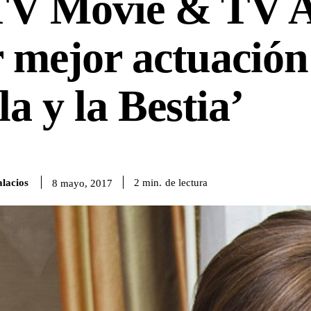
V Movie & TV 
 mejor actuación
la y la Bestia’
lacios
de lectura
2
min.
8 mayo, 2017