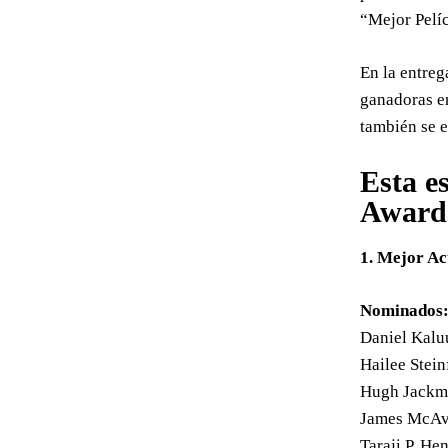
“Mejor Pelíc
En la entreg
ganadoras e
también se e
Esta e
Award
1. Mejor Ac
Nominados
Daniel Kalu
Hailee Stein
Hugh Jackm
James McAvo
Taraji P. He