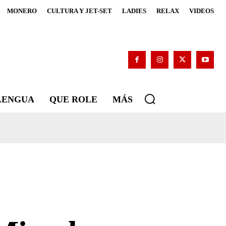
MONERO
CULTURA Y JET-SET
LADIES
RELAX
VIDEOS
 LENGUA
QUE ROLE
MÁS