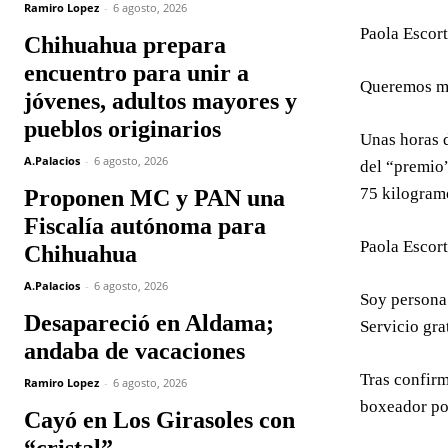
Ramiro Lopez
-
6 agosto, 2026
Paola Escor
Chihuahua prepara
encuentro para unir a
Queremos me
jóvenes, adultos mayores y
pueblos originarios
Unas horas d
A.Palacios
-
6 agosto, 2026
del “premio”
75 kilogram
Proponen MC y PAN una
Fiscalía autónoma para
Paola Escor
Chihuahua
A.Palacios
-
6 agosto, 2026
Soy persona 
Desapareció en Aldama;
Servicio gr
andaba de vacaciones
Tras confirm
Ramiro Lopez
-
6 agosto, 2026
boxeador pod
Cayó en Los Girasoles con