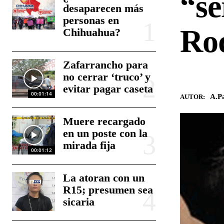
“se
desaparecen más
personas en
Ro
Chihuahua?
Zafarrancho para
no cerrar ‘truco’ y
evitar pagar caseta
00:01:14
A.Pa
AUTOR:
Muere recargado
en un poste con la
mirada fija
00:01:12
La atoran con un
R15; presumen sea
sicaria