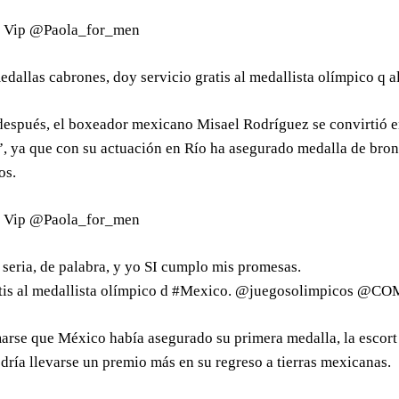
t Vip @Paola_for_men
dallas cabrones, doy servicio gratis al medallista olímpico 
espués, el boxeador mexicano Misael Rodríguez se convirtió en
, ya que con su actuación en Río ha asegurado medalla de bronce
os.
t Vip @Paola_for_men
seria, de palabra, y yo SI cumplo mis promesas.
atis al medallista olímpico d #Mexico. @juegosolimpicos @
arse que México había asegurado su primera medalla, la escort 
ría llevarse un premio más en su regreso a tierras mexicanas.