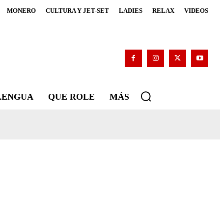
MONERO
CULTURA Y JET-SET
LADIES
RELAX
VIDEOS
 LENGUA
QUE ROLE
MÁS