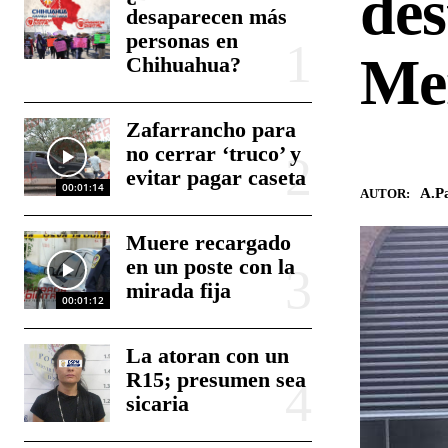
des
desaparecen más
personas en
Me
Chihuahua?
Zafarrancho para
no cerrar ‘truco’ y
evitar pagar caseta
00:01:14
A.Pa
AUTOR:
Muere recargado
en un poste con la
mirada fija
00:01:12
La atoran con un
R15; presumen sea
sicaria