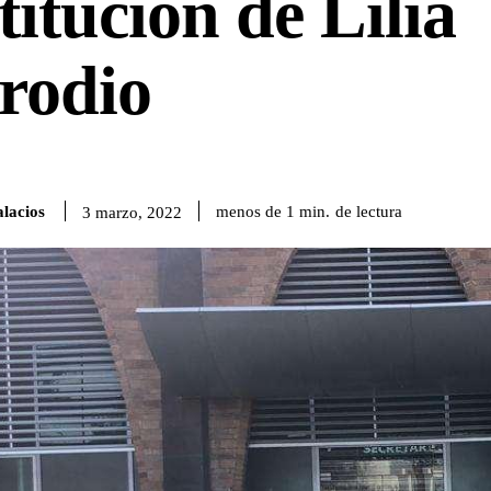
titución de Lilia
rodio
lacios
de lectura
menos de 1
min.
3 marzo, 2022