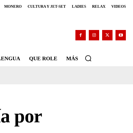
MONERO
CULTURA Y JET-SET
LADIES
RELAX
VIDEOS
 LENGUA
QUE ROLE
MÁS
a por