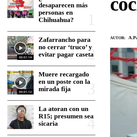
co
desaparecen más
personas en
Chihuahua?
A.Pa
AUTOR:
Zafarrancho para
no cerrar ‘truco’ y
evitar pagar caseta
00:01:14
Muere recargado
en un poste con la
mirada fija
00:01:12
La atoran con un
R15; presumen sea
sicaria