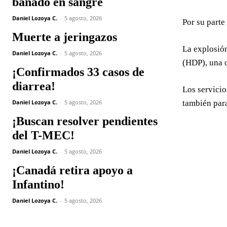
bañado en sangre
Daniel Lozoya C.
-
5 agosto, 2026
Por su parte
Muerte a jeringazos
La explosión
Daniel Lozoya C.
-
5 agosto, 2026
(HDP), una 
¡Confirmados 33 casos de
diarrea!
Los servici
Daniel Lozoya C.
-
5 agosto, 2026
también para
¡Buscan resolver pendientes
del T-MEC!
Daniel Lozoya C.
-
5 agosto, 2026
¡Canadá retira apoyo a
Infantino!
Daniel Lozoya C.
-
5 agosto, 2026