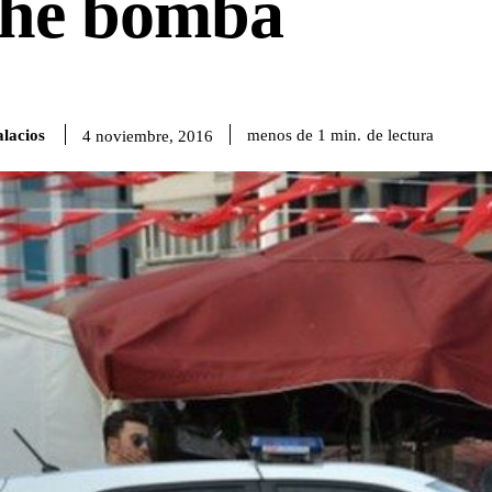
che bomba
lacios
de lectura
menos de 1
min.
4 noviembre, 2016