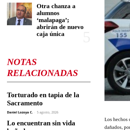
Otra chanza a
alumnos
‘malapaga’;
abrirán de nuevo
caja única
NOTAS
RELACIONADAS
Torturado en tapia de la
Sacramento
Daniel Lozoya C.
-
5 agosto, 2026
Los hechos o
Lo encuentran sin vida
dañados, por