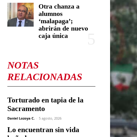
Otra chanza a
alumnos
‘malapaga’;
abrirán de nuevo
caja única
NOTAS
RELACIONADAS
Torturado en tapia de la
Sacramento
Daniel Lozoya C.
-
5 agosto, 2026
Lo encuentran sin vida