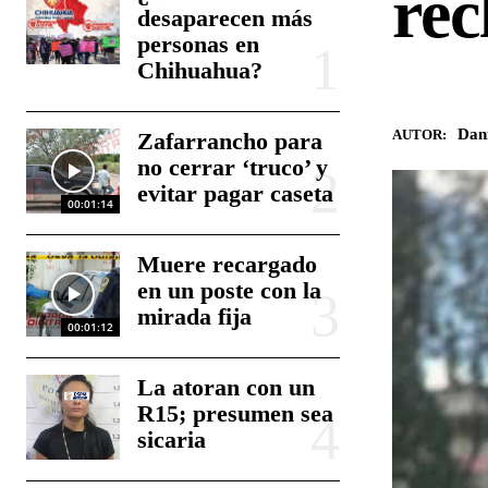
rec
desaparecen más
personas en
Chihuahua?
Dan
AUTOR:
Zafarrancho para
no cerrar ‘truco’ y
evitar pagar caseta
00:01:14
Muere recargado
en un poste con la
mirada fija
00:01:12
La atoran con un
R15; presumen sea
sicaria