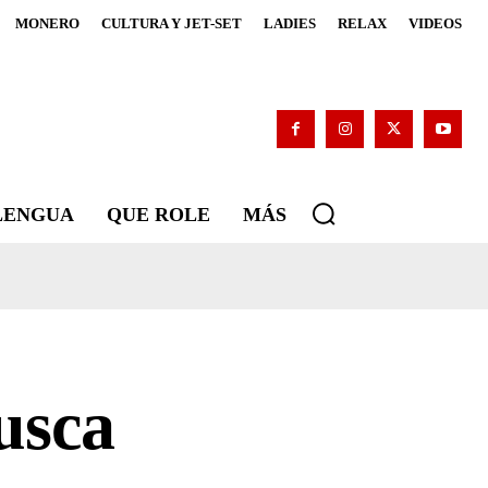
MONERO
CULTURA Y JET-SET
LADIES
RELAX
VIDEOS
 LENGUA
QUE ROLE
MÁS
usca