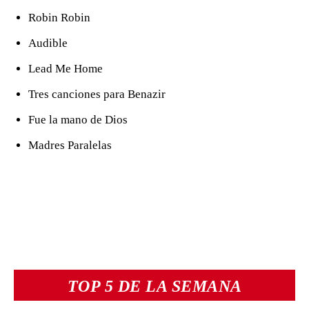
TOP 5 DE LA SEMANA
¿Dónde desaparecen más
personas en Chihuahua?
Zafarrancho para no cerrar
‘truco’ y evitar pagar caseta