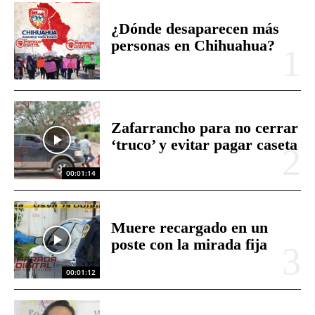
00:01:14
Muere recargado en un
poste con la mirada fija
00:01:12
La atoran con un R15;
presumen sea sicaria
Otra chanza a alumnos
‘malapaga’; abrirán de
nuevo caja única