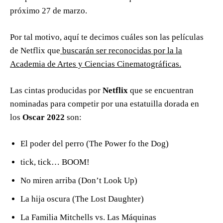
los
Oscar 2022
son:
El poder del perro (The Power fo the Dog)
tick, tick… BOOM!
No miren arriba (Don’t Look Up)
La hija oscura (The Lost Daughter)
La Familia Mitchells vs. Las Máquinas
Robin Robin
Audible
Lead Me Home
Tres canciones para Benazir
Fue la mano de Dios
Madres Paralelas