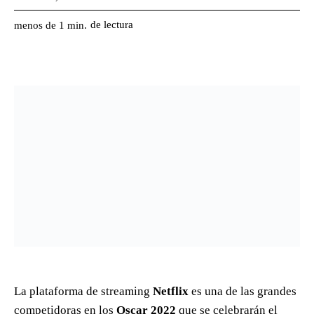
de lectura
menos de 1
min.
La plataforma de streaming
Netflix
es una de las grandes
competidoras en los
Oscar 2022
que se celebrarán el
próximo 27 de marzo.
Por tal motivo, aquí te decimos cuáles son las películas
de Netflix que
buscarán ser reconocidas por la la
Academia de Artes y Ciencias Cinematográficas.
Las cintas producidas por
Netflix
que se encuentran
nominadas para competir por una estatuilla dorada en