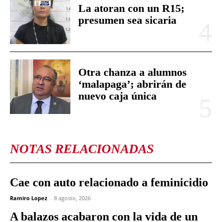
NOTAS RELACIONADAS
Cae con auto relacionado a feminicidio
Ramiro Lopez
-
8 agosto, 2026
A balazos acabaron con la vida de un
joven
Ramiro Lopez
-
8 agosto, 2026
¡Niegan financiar espectaculares
políticos!
Daniel Lozoya C.
-
7 agosto, 2026
¡Cae 9.7% exportación de autos!
Daniel Lozoya C.
-
7 agosto, 2026