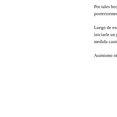
Por tales he
posteriormen
Luego de esc
iniciarle un
medida caute
Asimismo oto