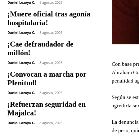
Daniel Lozoya C.
-
8 agosto, 2026
¡Muere oficial tras agonía
hospitalaria!
Daniel Lozoya C.
-
8 agosto, 2026
¡Cae defraudador de
millón!
Daniel Lozoya C.
-
8 agosto, 2026
Con base pru
Abraham Gonz
¡Convocan a marcha por
penalidad ag
Plenitud!
Daniel Lozoya C.
-
8 agosto, 2026
Según se est
¡Refuerzan seguridad en
agredirla se
Majalca!
La denuncia 
Daniel Lozoya C.
-
8 agosto, 2026
de peso, qui