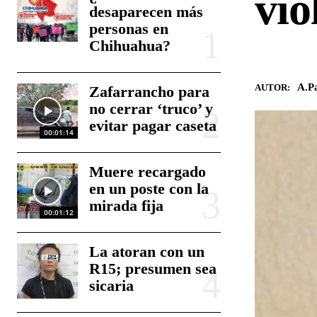
vio
desaparecen más
personas en
Chihuahua?
A.Pa
AUTOR:
Zafarrancho para
no cerrar ‘truco’ y
evitar pagar caseta
00:01:14
Muere recargado
en un poste con la
mirada fija
00:01:12
La atoran con un
R15; presumen sea
sicaria