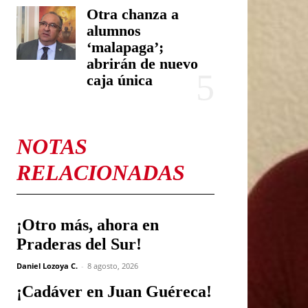
Otra chanza a
alumnos
‘malapaga’;
abrirán de nuevo
caja única
NOTAS
RELACIONADAS
¡Otro más, ahora en
Praderas del Sur!
Daniel Lozoya C.
-
8 agosto, 2026
¡Cadáver en Juan Guéreca!