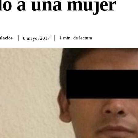
ló a una mujer
lacios
de lectura
1
min.
8 mayo, 2017