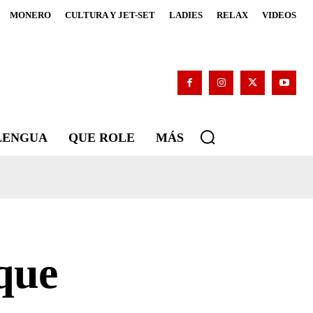
MONERO
CULTURA Y JET-SET
LADIES
RELAX
VIDEOS
 LENGUA
QUE ROLE
MÁS
que