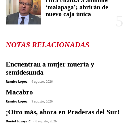
Otra chanza a alumnos
‘malapaga’; abrirán de
nuevo caja única
NOTAS RELACIONADAS
Encuentran a mujer muerta y
semidesnuda
Ramiro Lopez
-
9 agosto, 2026
Macabro
Ramiro Lopez
-
9 agosto, 2026
¡Otro más, ahora en Praderas del Sur!
Daniel Lozoya C.
-
8 agosto, 2026