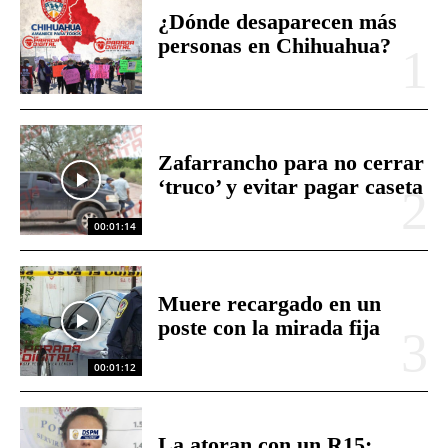
¿Dónde desaparecen más
personas en Chihuahua?
Zafarrancho para no cerrar
‘truco’ y evitar pagar caseta
00:01:14
Muere recargado en un
poste con la mirada fija
00:01:12
La atoran con un R15;