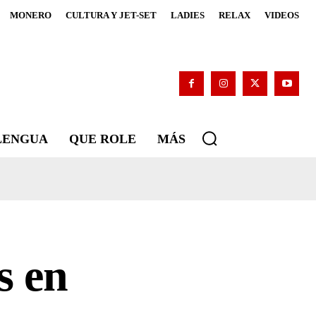
MONERO
CULTURA Y JET-SET
LADIES
RELAX
VIDEOS
 LENGUA
QUE ROLE
MÁS
s en