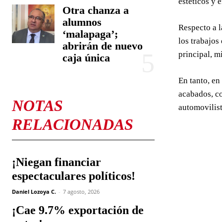
estéticos y 
Otra chanza a
alumnos
Respecto a l
‘malapaga’;
los trabajos
abrirán de nuevo
principal, m
caja única
En tanto, en
acabados, co
NOTAS
automovilist
RELACIONADAS
¡Niegan financiar
espectaculares políticos!
Daniel Lozoya C.
-
7 agosto, 2026
¡Cae 9.7% exportación de