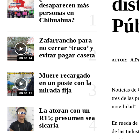
dis
desaparecen más
personas en
Púb
Chihuahua?
Zafarrancho para
no cerrar ‘truco’ y
evitar pagar caseta
00:01:14
A.Pa
AUTOR:
Muere recargado
en un poste con la
mirada fija
Noticias de 
00:01:12
tres de las 
movilidad”.
La atoran con un
R15; presumen sea
En rueda de 
sicaria
de las Indus