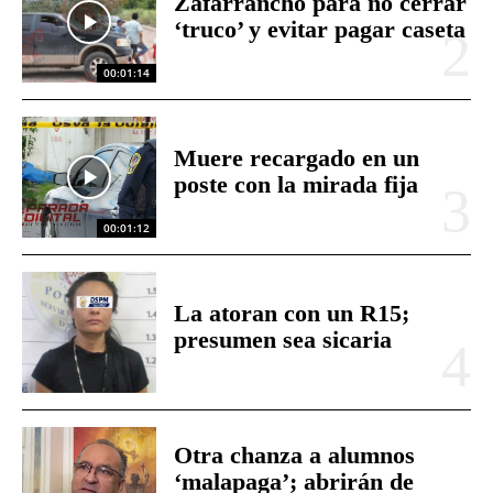
Zafarrancho para no cerrar
‘truco’ y evitar pagar caseta
00:01:14
Muere recargado en un
poste con la mirada fija
00:01:12
La atoran con un R15;
presumen sea sicaria
Otra chanza a alumnos
‘malapaga’; abrirán de