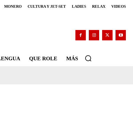
MONERO
CULTURA Y JET-SET
LADIES
RELAX
VIDEOS
 LENGUA
QUE ROLE
MÁS