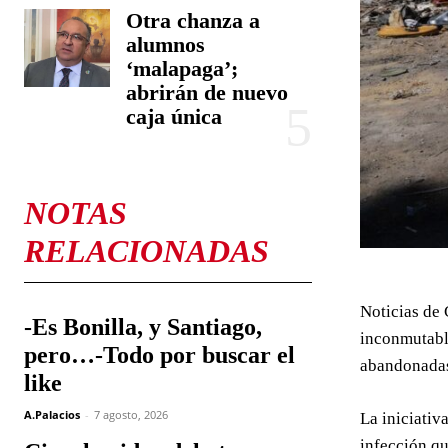
Otra chanza a
alumnos
‘malapaga’;
abrirán de nuevo
caja única
NOTAS
RELACIONADAS
Noticias de 
-Es Bonilla, y Santiago,
inconmutable
pero…-Todo por buscar el
abandonada
like
A.Palacios
-
7 agosto, 2026
La iniciativ
infección qu