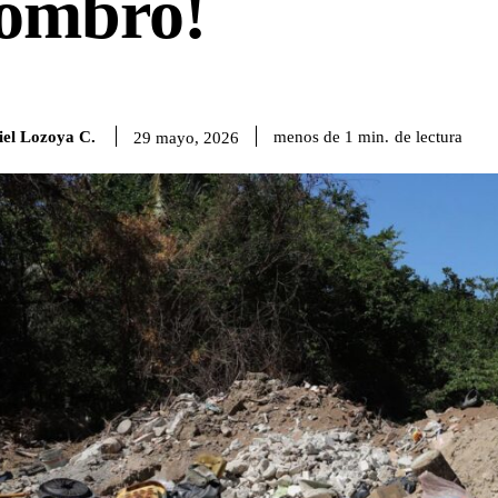
combro!
iel Lozoya C.
de lectura
menos de 1
min.
29 mayo, 2026