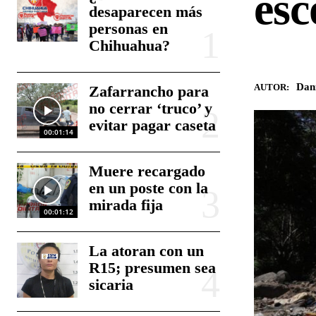
es
desaparecen más
personas en
Chihuahua?
Dan
AUTOR:
Zafarrancho para
no cerrar ‘truco’ y
evitar pagar caseta
00:01:14
Muere recargado
en un poste con la
mirada fija
00:01:12
La atoran con un
R15; presumen sea
sicaria