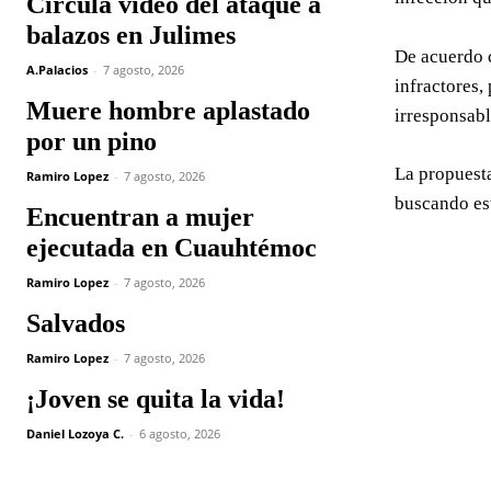
Circula video del ataque a
balazos en Julimes
De acuerdo c
A.Palacios
-
7 agosto, 2026
infractores,
Muere hombre aplastado
irresponsabl
por un pino
La propuesta
Ramiro Lopez
-
7 agosto, 2026
buscando est
Encuentran a mujer
ejecutada en Cuauhtémoc
Ramiro Lopez
-
7 agosto, 2026
Salvados
Ramiro Lopez
-
7 agosto, 2026
¡Joven se quita la vida!
Daniel Lozoya C.
-
6 agosto, 2026