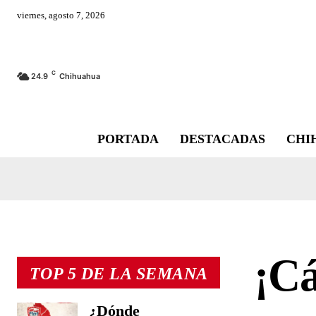
viernes, agosto 7, 2026
C
24.9
Chihuahua
PORTADA
DESTACADAS
CHI
¡Cá
TOP 5 DE LA SEMANA
¿Dónde