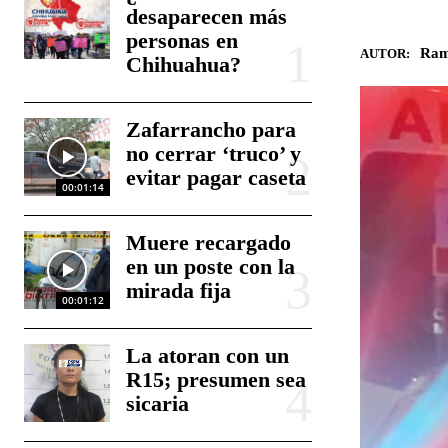
desaparecen más
personas en
Ram
AUTOR:
Chihuahua?
Zafarrancho para
no cerrar ‘truco’ y
evitar pagar caseta
00:01:14
Muere recargado
en un poste con la
mirada fija
00:01:12
La atoran con un
R15; presumen sea
sicaria