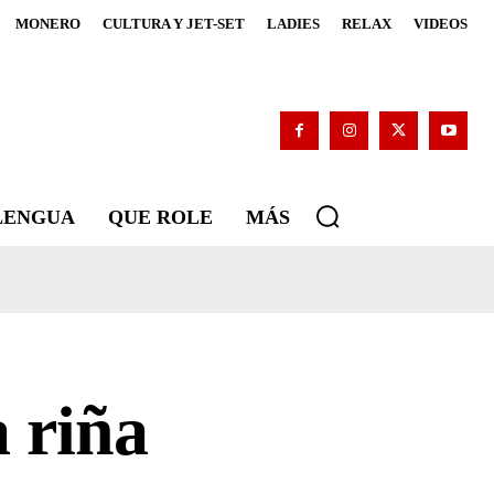
MONERO
CULTURA Y JET-SET
LADIES
RELAX
VIDEOS
 LENGUA
QUE ROLE
MÁS
 riña