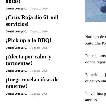
autos!
Daniel Lozoya C.
-
7 agosto, 2026
¡Cruz Roja dio 61 mil
servicios!
Daniel Lozoya C.
-
7 agosto, 2026
Noticias de 
¡Pick up a la BBQ!
Antorcha Po
Daniel Lozoya C.
-
7 agosto, 2026
Fue minutos 
¡Alerta por calor y
donde repor
tormentas!
Daniel Lozoya C.
-
7 agosto, 2026
El herido di
¡Inegi revela cifras de
que tuvo una
muertes!
La víctima p
Daniel Lozoya C.
-
7 agosto, 2026
auxilio.