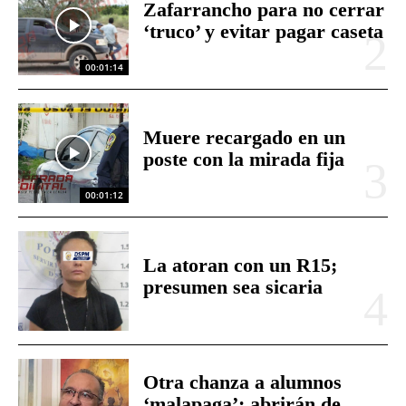
Zafarrancho para no cerrar
‘truco’ y evitar pagar caseta
00:01:14
Muere recargado en un
poste con la mirada fija
00:01:12
La atoran con un R15;
presumen sea sicaria
Otra chanza a alumnos
‘malapaga’; abrirán de