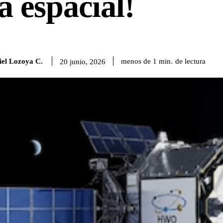
a espacial!
iel Lozoya C.
de lectura
menos de 1
min.
20 junio, 2026