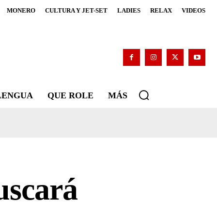
MONERO
CULTURA Y JET-SET
LADIES
RELAX
VIDEOS
 LENGUA
QUE ROLE
MÁS
uscará