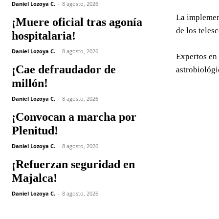
Daniel Lozoya C.
-
8 agosto, 2026
La implement
¡Muere oficial tras agonía
de los teles
hospitalaria!
Daniel Lozoya C.
-
8 agosto, 2026
Expertos en 
¡Cae defraudador de
astrobiológi
millón!
Daniel Lozoya C.
-
8 agosto, 2026
¡Convocan a marcha por
Plenitud!
Daniel Lozoya C.
-
8 agosto, 2026
¡Refuerzan seguridad en
Majalca!
Daniel Lozoya C.
-
8 agosto, 2026