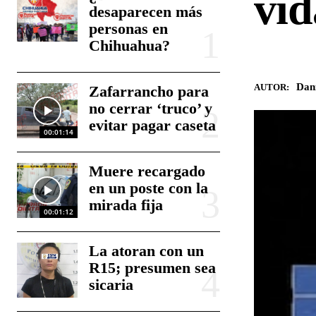
vid
desaparecen más
personas en
Chihuahua?
Dan
AUTOR:
Zafarrancho para
no cerrar ‘truco’ y
evitar pagar caseta
00:01:14
Muere recargado
en un poste con la
mirada fija
00:01:12
La atoran con un
R15; presumen sea
sicaria