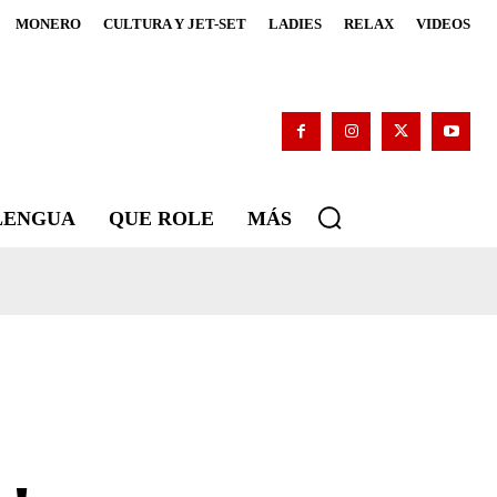
MONERO
CULTURA Y JET-SET
LADIES
RELAX
VIDEOS
 LENGUA
QUE ROLE
MÁS