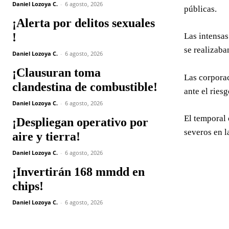
Daniel Lozoya C.
-
6 agosto, 2026
públicas.
¡Alerta por delitos sexuales
!
Las intensas
se realizaba
Daniel Lozoya C.
-
6 agosto, 2026
¡Clausuran toma
Las corporac
clandestina de combustible!
ante el ries
Daniel Lozoya C.
-
6 agosto, 2026
El temporal 
¡Despliegan operativo por
severos en l
aire y tierra!
Daniel Lozoya C.
-
6 agosto, 2026
¡Invertirán 168 mmdd en
chips!
Daniel Lozoya C.
-
6 agosto, 2026