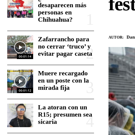
fes
desaparecen más
personas en
Chihuahua?
Dan
AUTOR:
Zafarrancho para
no cerrar ‘truco’ y
evitar pagar caseta
00:01:14
Muere recargado
en un poste con la
mirada fija
00:01:12
La atoran con un
R15; presumen sea
sicaria