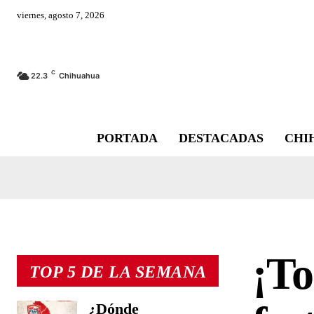
viernes, agosto 7, 2026
C
22.3
Chihuahua
PORTADA
DESTACADAS
CHI
¡T
TOP 5 DE LA SEMANA
¿Dónde