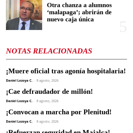
Otra chanza a alumnos
‘malapaga’; abrirán de
nuevo caja única
NOTAS RELACIONADAS
¡Muere oficial tras agonía hospitalaria!
Daniel Lozoya C.
-
8 agosto, 2026
¡Cae defraudador de millón!
Daniel Lozoya C.
-
8 agosto, 2026
¡Convocan a marcha por Plenitud!
Daniel Lozoya C.
-
8 agosto, 2026
¡Refuerzan seguridad en Majalca!