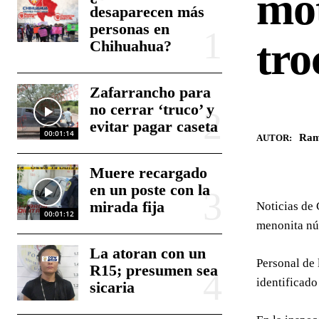
mot
desaparecen más
personas en
tro
Chihuahua?
Zafarrancho para
no cerrar ‘truco’ y
evitar pagar caseta
00:01:14
Ram
AUTOR:
Muere recargado
en un poste con la
mirada fija
Noticias de 
00:01:12
menonita nú
La atoran con un
Personal de 
R15; presumen sea
identificado
sicaria