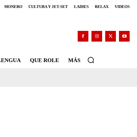
MONERO
CULTURA Y JET-SET
LADIES
RELAX
VIDEOS
 LENGUA
QUE ROLE
MÁS