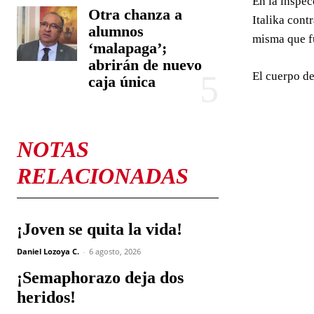
En la inspec
Otra chanza a
Italika cont
alumnos
misma que f
‘malapaga’;
abrirán de nuevo
El cuerpo de
caja única
NOTAS
RELACIONADAS
¡Joven se quita la vida!
Daniel Lozoya C.
-
6 agosto, 2026
¡Semaphorazo deja dos
heridos!