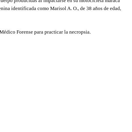
l cuerpo producidas al impactarse en su motocicleta maraca
nina identificada como Marisol A. O., de 38 años de edad,
 Médico Forense para practicar la necropsia.