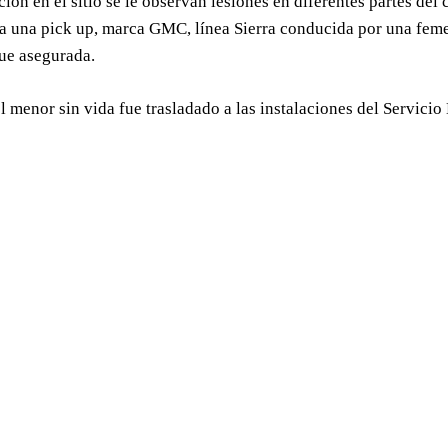
ción en el sitio se le observan lesiones en diferentes partes de
ra una pick up, marca GMC, línea Sierra conducida por una feme
ue asegurada.
l menor sin vida fue trasladado a las instalaciones del Servicio