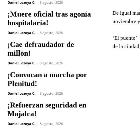
Daniel Lozoya C.
-
8 agosto, 2026
¡Muere oficial tras agonía
De igual man
noviembre y 
hospitalaria!
Daniel Lozoya C.
-
8 agosto, 2026
‘El puente’ 
¡Cae defraudador de
de la ciudad
millón!
Daniel Lozoya C.
-
8 agosto, 2026
¡Convocan a marcha por
Plenitud!
Daniel Lozoya C.
-
8 agosto, 2026
¡Refuerzan seguridad en
Majalca!
Daniel Lozoya C.
-
8 agosto, 2026