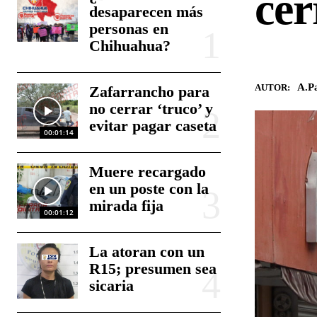
cer
desaparecen más
personas en
Chihuahua?
A.Pa
AUTOR:
Zafarrancho para
no cerrar ‘truco’ y
evitar pagar caseta
00:01:14
Muere recargado
en un poste con la
mirada fija
00:01:12
La atoran con un
R15; presumen sea
sicaria