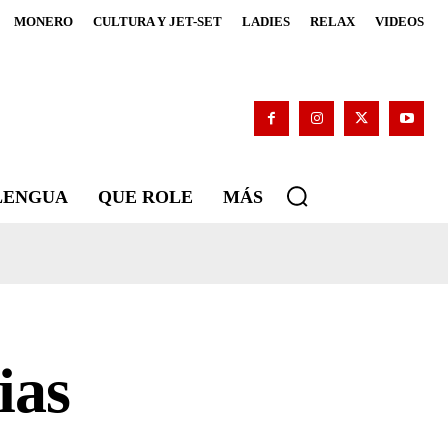
MONERO
CULTURA Y JET-SET
LADIES
RELAX
VIDEOS
 LENGUA
QUE ROLE
MÁS
ias